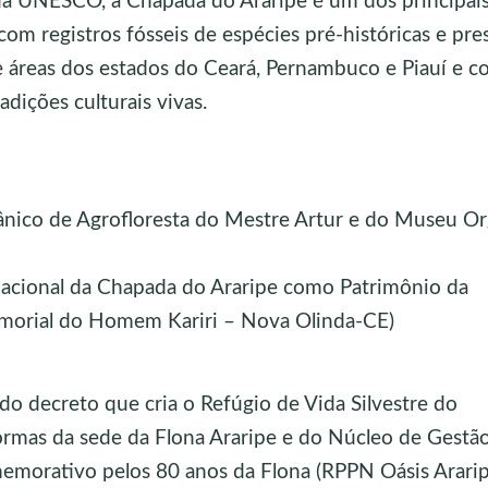
UNESCO, a Chapada do Araripe é um dos principais 
com registros fósseis de espécies pré-históricas e pr
ge áreas dos estados do Ceará, Pernambuco e Piauí e 
adições culturais vivas.
nico de Agrofloresta do Mestre Artur e do Museu Or
nacional da Chapada do Araripe como Patrimônio da
orial do Homem Kariri – Nova Olinda-CE)
o decreto que cria o Refúgio de Vida Silvestre do
ormas da sede da Flona Araripe e do Núcleo de Gestã
emorativo pelos 80 anos da Flona (RPPN Oásis Arari