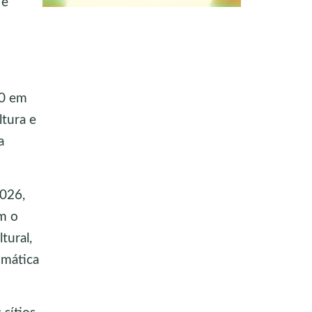
 e
00 em
ltura e
a
026,
ém o
tural,
imática