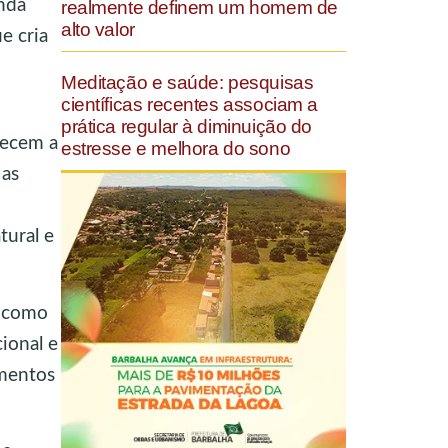
nda
realmente definem um homem de
alto valor
e cria
Meditação e saúde: pesquisas
científicas recentes associam a
prática regular à diminuição do
hecem a
estresse e melhora do sono
 as
tural e
s como
cional e
imentos