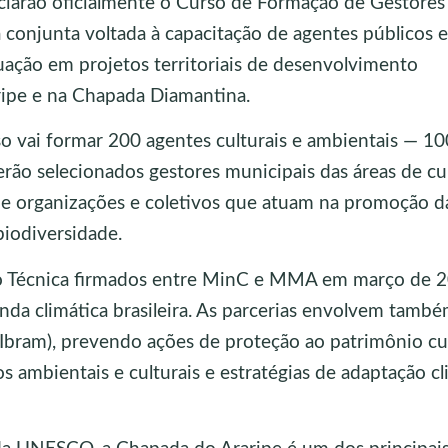
arão oficialmente o Curso de Formação de Gestores
a conjunta voltada à capacitação de agentes públicos e
tuação em projetos territoriais de desenvolvimento
ripe e na Chapada Diamantina.
o vai formar 200 agentes culturais e ambientais — 1
erão selecionados gestores municipais das áreas de cu
de organizações e coletivos que atuam na promoção d
biodiversidade.
ão Técnica firmados entre MinC e MMA em março de 2
nda climática brasileira. As parcerias envolvem tamb
(Ibram), prevendo ações de proteção ao patrimônio cul
 ambientais e culturais e estratégias de adaptação cl