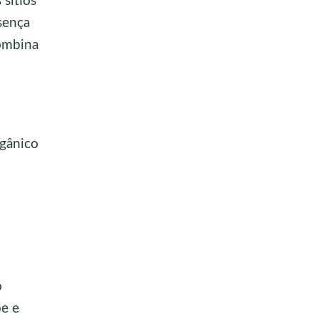
sítios
esença
combina
gânico
o
pe e