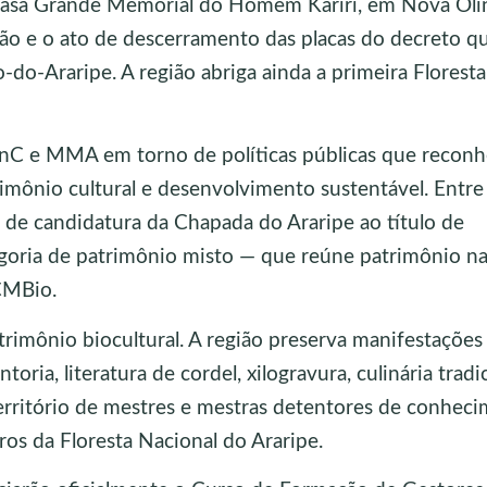
Casa Grande Memorial do Homem Kariri, em Nova Oli
ião e o ato de descerramento das placas do decreto qu
-do-Araripe. A região abriga ainda a primeira Floresta
 MinC e MMA em torno de políticas públicas que recon
rimônio cultural e desenvolvimento sustentável. Entre
 de candidatura da Chapada do Araripe ao título de
oria de patrimônio misto — que reúne patrimônio na
ICMBio.
rimônio biocultural. A região preserva manifestaçõe
oria, literatura de cordel, xilogravura, culinária tradi
território de mestres e mestras detentores de conhec
ros da Floresta Nacional do Araripe.