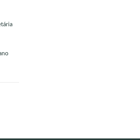
tária
ano