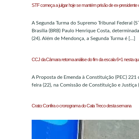
STF começa a julgar hoje se mantém prisão de ex-presidente
A Segunda Turma do Supremo Tribunal Federal (STF
Brasília (BRB) Paulo Henrique Costa, determinada
(24). Além de Mendonça, a Segunda Turma é […]
CCJ da Câmara retoma análise do fim da escala 6×1 nesta qu
A Proposta de Emenda à Constituição (PEC) 221 de
feira (22), na Comissão de Constituição e Justiça
Crato: Confira o cronograma do Cata Treco desta semana