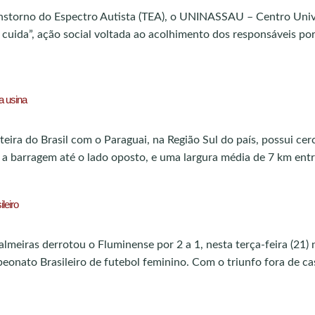
nstorno do Espectro Autista (TEA), o UNINASSAU – Centro Univ
ida”, ação social voltada ao acolhimento dos responsáveis po
a usina
nteira do Brasil com o Paraguai, na Região Sul do país, possui ce
 barragem até o lado oposto, e uma largura média de 7 km entre
leiro
almeiras derrotou o Fluminense por 2 a 1, nesta terça-feira (21) 
eonato Brasileiro de futebol feminino. Com o triunfo fora de ca