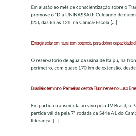
Em alusão ao mês de conscientização sobre o Tra
promove o “Dia UNINASSAU: Cuidando de quem cu
(25), das 8h às 12h, na Clínica-Escola […]
Energia solar em Itaipu tem potencial para dobrar capacidade d
O reservatório de água da usina de Itaipu, na fro
perímetro, com quase 170 km de extensão, desde a
Brasileiro feminino: Palmeiras derrota Fluminense no Luso Brasi
Em partida transmitida ao vivo pela TV Brasil, o P
partida válida pela 7ª rodada da Série A1 do Camp
liderança, […]