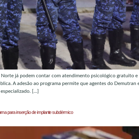
do Norte já podem contar com atendimento psicológico gratuito 
Pública. A adesão ao programa permite que agentes do Demutran e
specializado. […]
rama para inserção de implante subdérmico